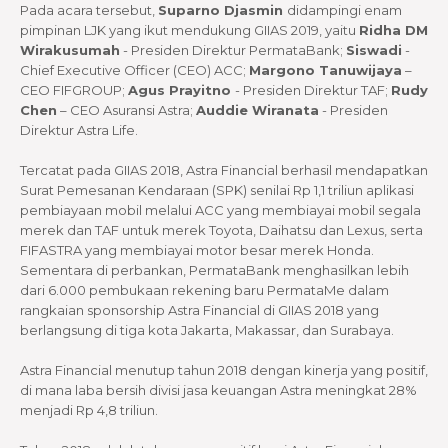
Pada acara tersebut,
Suparno Djasmin
didampingi enam
pimpinan LJK yang ikut mendukung GIIAS 2019, yaitu
Ridha DM
Wirakusumah
- Presiden Direktur PermataBank;
Siswadi
-
Chief Executive Officer (CEO) ACC;
Margono Tanuwijaya
–
CEO FIFGROUP;
Agus Prayitno
- Presiden Direktur TAF;
Rudy
Chen
– CEO Asuransi Astra;
Auddie Wiranata
- Presiden
Direktur Astra Life.
Tercatat pada GIIAS 2018, Astra Financial berhasil mendapatkan
Surat Pemesanan Kendaraan (SPK) senilai Rp 1,1 triliun aplikasi
pembiayaan mobil melalui ACC yang membiayai mobil segala
merek dan TAF untuk merek Toyota, Daihatsu dan Lexus, serta
FIFASTRA yang membiayai motor besar merek Honda.
Sementara di perbankan, PermataBank menghasilkan lebih
dari 6.000 pembukaan rekening baru PermataMe dalam
rangkaian sponsorship Astra Financial di GIIAS 2018 yang
berlangsung di tiga kota Jakarta, Makassar, dan Surabaya.
Astra Financial menutup tahun 2018 dengan kinerja yang positif,
di mana laba bersih divisi jasa keuangan Astra meningkat 28%
menjadi Rp 4,8 triliun.