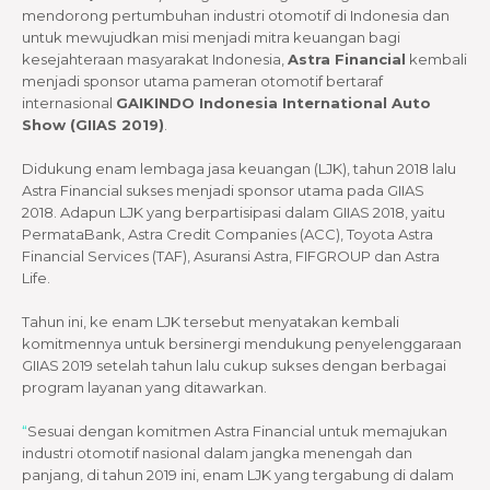
mendorong pertumbuhan industri otomotif di Indonesia dan
untuk mewujudkan misi menjadi mitra keuangan bagi
kesejahteraan masyarakat Indonesia,
Astra Financial
kembali
menjadi sponsor utama
pameran otomotif bertaraf
internasional
GAIKINDO Indonesia International Auto
Show (GIIAS 2019)
.
Didukung enam lembaga jasa keuangan (LJK), tahun 2018 lalu
Astra Financial sukses menjadi sponsor utama pada GIIAS
2018. Adapun LJK yang berpartisipasi dalam GIIAS 2018, yaitu
PermataBank, Astra Credit Companies (ACC), Toyota Astra
Financial Services (TAF), Asuransi Astra, FIFGROUP dan Astra
Life.
Tahun ini, ke enam LJK tersebut menyatakan kembali
komitmennya untuk bersinergi mendukung penyelenggaraan
GIIAS 2019 setelah tahun lalu cukup sukses dengan berbagai
program layanan yang ditawarkan.
“
Sesuai dengan komitmen Astra Financial untuk memajukan
industri otomotif nasional dalam jangka menengah dan
panjang, di tahun 2019 ini, enam LJK yang tergabung di dalam