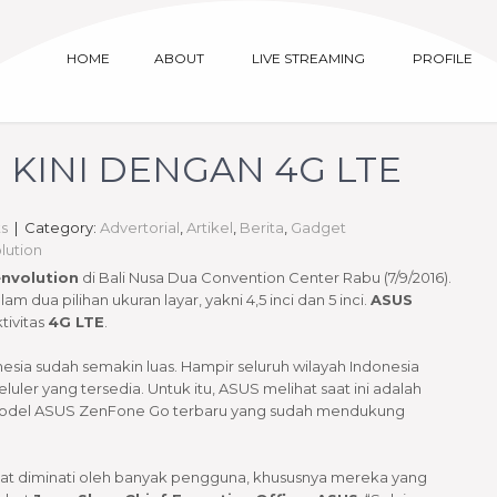
HOME
ABOUT
LIVE STREAMING
PROFILE
 KINI DENGAN 4G LTE
s
| Category:
Advertorial
,
Artikel
,
Berita
,
Gadget
lution
nvolution
di Bali Nusa Dua Convention Center Rabu (7/9/2016).
m dua pilihan ukuran layar, yakni 4,5 inci dan 5 inci.
ASUS
tivitas
4G LTE
.
nesia sudah semakin luas. Hampir seluruh wilayah Indonesia
uler yang tersedia. Untuk itu, ASUS melihat saat ini adalah
model ASUS ZenFone Go terbaru yang sudah mendukung
t diminati oleh banyak pengguna, khususnya mereka yang