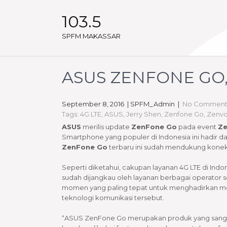
103.5
SPFM MAKASSAR
ASUS ZENFONE GO,
September 8, 2016
| SPFM_Admin
|
No Comment
Tags:
4G LTE
,
ASUS
,
Jerry Shen
,
Zenfone Go
,
Zenvo
ASUS
merilis update
ZenFone Go
pada event
Ze
Smartphone yang populer di Indonesia ini hadir dala
ZenFone Go
terbaru ini sudah mendukung konek
Seperti diketahui, cakupan layanan 4G LTE di Indo
sudah dijangkau oleh layanan berbagai operator sel
momen yang paling tepat untuk menghadirkan 
teknologi komunikasi tersebut.
“ASUS ZenFone Go merupakan produk yang sanga