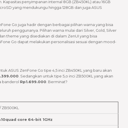
n. Kapasitas penyimpanan internal 8GB (ZB450KL) atau 16GB
t MicroSD yang mendukungu hingga 128GB dan juga ASUS
Fone Go juga hadir dengan berbagai pilihan warna yang bisa
uruh penggunanya. Pilihan warna mulai dari Silver, Gold, Silver
h dan theme yang disediakan di dalam ZenUI yang bisa
nFone Go dapat melakukan personalisasi sesuai dengan mood-
tuk ASUS ZenFone Go tipe 4,5 inci ZB450KL yang baru akan
.399.000
. Sedangkan untuk tipe 5,o inci ZB500KL yang akan
ga banderol
Rp1.699.000
. Berminat?
/ ZB500KL
410quad
core 64-bit
1
GHz