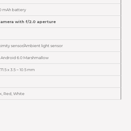
0 mAh battery
amera with f/2.0 aperture
mity sensor/Ambient light sensor
 Android 6.0 Marshmallow
x 71.5 x 3.5 ~ 10.5 mm
ck, Red, White