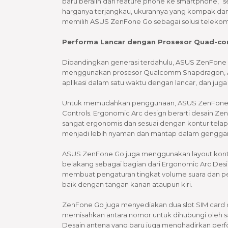
baru beralih dari feature phone ke smartphone,” 
harganya terjangkau, ukurannya yang kompak dan
memilih ASUS ZenFone Go sebagai solusi telekom
Performa Lancar dengan Prosesor Quad-co
Dibandingkan generasi terdahulu, ASUS ZenFone Go
menggunakan prosesor Qualcomm Snapdragon, 
aplikasi dalam satu waktu dengan lancar, dan ju
Untuk memudahkan penggunaan, ASUS ZenFone Go
Controls. Ergonomic Arc design berarti desain
sangat ergonomis dan sesuai dengan kontur telap
menjadi lebih nyaman dan mantap dalam gengg
ASUS ZenFone Go juga menggunakan layout kontro
belakang sebagai bagian dari Ergonomic Arc Desi
membuat pengaturan tingkat volume suara dan pe
baik dengan tangan kanan ataupun kiri.
ZenFone Go juga menyediakan dua slot SIM card 
memisahkan antara nomor untuk dihubungi oleh s
Desain antena yang baru juga menghadirkan perfor