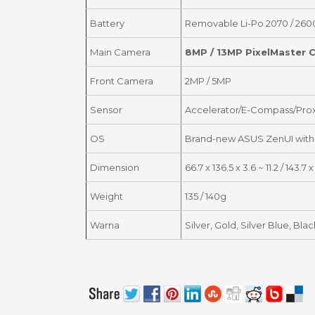
Battery
Removable Li-Po 2070 / 260
Main Camera
8MP / 13MP PixelMaster C
Front Camera
2MP / 5MP
Sensor
Accelerator/E-Compass/Proxi
OS
Brand-new ASUS ZenUI with
Dimension
66.7 x 136.5 x 3.6 ~ 11.2 / 143.7 
Weight
135 / 140g
Warna
Silver, Gold, Silver Blue, Bla