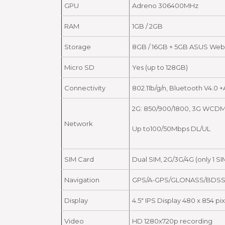
GPU
Adreno 306400MHz
RAM
1GB / 2GB
Storage
8GB / 16GB + 5GB ASUS Web
Micro SD
Yes (up to 128GB)
Connectivity
802.11b/g/n, Bluetooth V4.
2G: 850/900/1800, 3G WCDMA 
Network
Up to100/50Mbps DL/UL
SIM Card
Dual SIM, 2G/3G/4G (only 1 SI
Navigation
GPS/A-GPS/GLONASS/BDS
Display
4.5″ IPS Display 480 x 854 pix
Video
HD 1280x720p recording