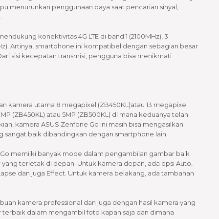
ampu menurunkan penggunaan daya saat pencarian sinyal,
.
endukung konektivitas 4G LTE di band 1 (2100MHz), 3
z). Artinya, smartphone ini kompatibel dengan sebagian besar
Dari sisi kecepatan transmisi, pengguna bisa menikmati
an kamera utama 8 megapixel (ZB450KL)atau 13 megapixel
MP (ZB450KL) atau 5MP (ZB500KL) di mana keduanya telah
ian, kamera ASUS Zenfone Go ini masih bisa mengasilkan
g sangat baik dibandingkan dengan smartphone lain.
e Go memiiki banyak mode dalam pengambilan gambar baik
ng terletak di depan. Untuk kamera depan, ada opsi Auto,
 Lapse dan juga Effect. Untuk kamera belakang, ada tambahan
buah kamera professional dan juga dengan hasil kamera yang
 terbaik dalam mengambil foto kapan saja dan dimana