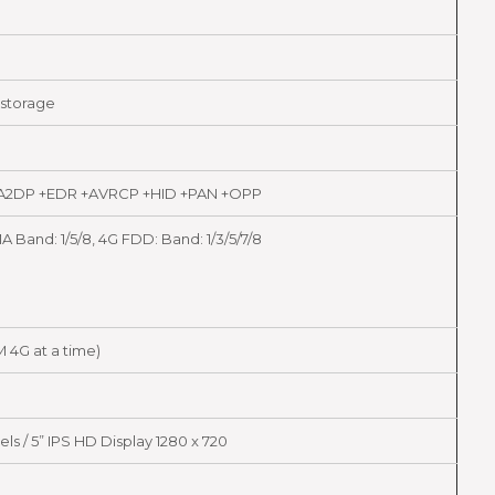
storage
0 +A2DP +EDR +AVRCP +HID +PAN +OPP
Band: 1/5/8, 4G FDD: Band: 1/3/5/7/8
M 4G at a time)
S
els / 5” IPS HD Display 1280 x 720