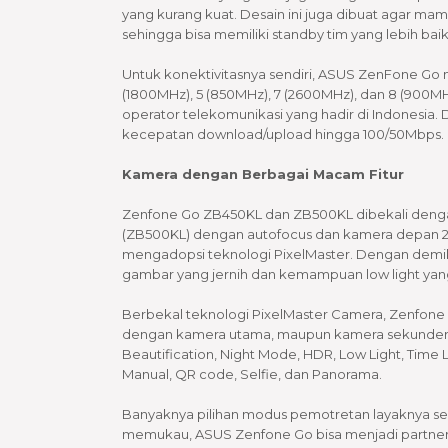
yang kurang kuat. Desain ini juga dibuat agar m
sehingga bisa memiliki standby tim yang lebih baik
Untuk konektivitasnya sendiri, ASUS ZenFone Go m
(1800MHz), 5 (850MHz), 7 (2600MHz), dan 8 (900MH
operator telekomunikasi yang hadir di Indonesia. 
kecepatan download/upload hingga 100/50Mbps.
Kamera dengan Berbagai Macam Fitur
Zenfone Go ZB450KL dan ZB500KL dibekali deng
(ZB500KL) dengan autofocus dan kamera depan 2
mengadopsi teknologi PixelMaster. Dengan demik
gambar yang jernih dan kemampuan low light yan
Berbekal teknologi PixelMaster Camera, Zenfon
dengan kamera utama, maupun kamera sekunder ya
Beautification, Night Mode, HDR, Low Light, Time
Manual, QR code, Selfie, dan Panorama.
Banyaknya pilihan modus pemotretan layaknya se
memukau, ASUS Zenfone Go bisa menjadi partner