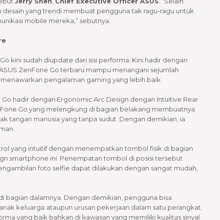
sebut
Jerry Shen
,
Chief Executive Officer ASUS
. “Selain
 desain yang trendi membuat pengguna tak ragu-ragu untuk
unikasi mobile mereka,” sebutnya.
re
 kini sudah diupdate dari sisi performa. Kini hadir dengan
ASUS ZenFone Go terbaru mampu menangani sejumlah
ga menawarkan pengalaman gaming yang lebih baik.
 hadir dengan Ergonomic Arc Design dengan Intuitive Rear
 ZenFone Go yang melengkung di bagian belakang membuatnya
ak tangan manusia yang tanpa sudut. Dengan demikian, ia
aman.
l yang intuitif dengan menempatkan tombol fisik di bagian
gn smartphone ini. Penempatan tombol di posisi tersebut
ngambilan foto selfie dapat dilakukan dengan sangat mudah,
di bagian dalamnya. Dengan demikian, pengguna bisa
anak keluarga ataupun urusan pekerjaan dalam satu perangkat.
ma yang baik bahkan di kawasan yang memiliki kualitas sinyal