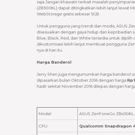
saja.Jangan khawatir terkait masalah penyimpana
(ZB500KL) dapat ditingkatkan lebih lanjut lewa
WebStorage gratis sebesar 5GB.
Untuk pengguna yang trendi dan modis, ASUS Zen
disesuaikan dengan gaya hidup dan kepribadian sel
Blue, Black, Red, dan White tersedia untuk dipili
dikustomisasi lebih lanjut membuat pengguna Ze
nya di hari itu.
Harga Banderol
Jerry Shen juga mengumumkan harga banderol un
dipasarkan bulan Oktober 2016 dengan harga
Rp1
hadir sekitar November 2016 dilepas dengan har
Model
ASUS ZenFoneGo ZB450KL 
CPU
Qualcomm Snapdragon