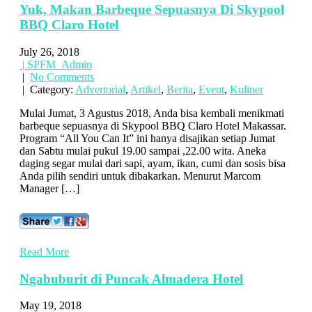
Yuk, Makan Barbeque Sepuasnya Di Skypool
BBQ Claro Hotel
July 26, 2018
| SPFM_Admin
|
No Comments
| Category:
Advertorial
,
Artikel
,
Berita
,
Event
,
Kuliner
Mulai Jumat, 3 Agustus 2018, Anda bisa kembali menikmati
barbeque sepuasnya di Skypool BBQ Claro Hotel Makassar.
Program “All You Can It” ini hanya disajikan setiap Jumat
dan Sabtu mulai pukul 19.00 sampai ,22.00 wita. Aneka
daging segar mulai dari sapi, ayam, ikan, cumi dan sosis bisa
Anda pilih sendiri untuk dibakarkan. Menurut Marcom
Manager […]
Read More
Ngabuburit di Puncak Almadera Hotel
May 19, 2018