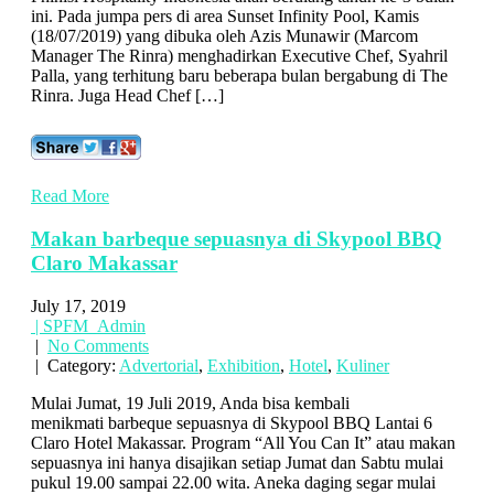
ini. Pada jumpa pers di area Sunset Infinity Pool, Kamis
(18/07/2019) yang dibuka oleh Azis Munawir (Marcom
Manager The Rinra) menghadirkan Executive Chef, Syahril
Palla, yang terhitung baru beberapa bulan bergabung di The
Rinra. Juga Head Chef […]
Read More
Makan barbeque sepuasnya di Skypool BBQ
Claro Makassar
July 17, 2019
| SPFM_Admin
|
No Comments
| Category:
Advertorial
,
Exhibition
,
Hotel
,
Kuliner
Mulai Jumat, 19 Juli 2019, Anda bisa kembali
menikmati barbeque sepuasnya di Skypool BBQ Lantai 6
Claro Hotel Makassar. Program “All You Can It” atau makan
sepuasnya ini hanya disajikan setiap Jumat dan Sabtu mulai
pukul 19.00 sampai 22.00 wita. Aneka daging segar mulai