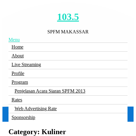
103.5
SPFM MAKASSAR
Menu
Home
About
Live Streaming
Profile
Program
Penjelasan Acara Siaran SPFM 2013
Rates
Web Advertising Rate
Sponsorship
Category: Kuliner