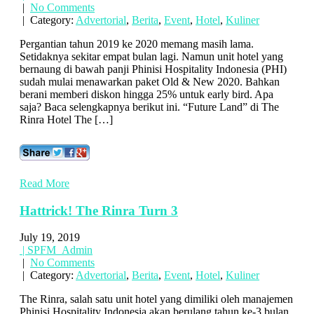
|
No Comments
| Category:
Advertorial
,
Berita
,
Event
,
Hotel
,
Kuliner
Pergantian tahun 2019 ke 2020 memang masih lama.
Setidaknya sekitar empat bulan lagi. Namun unit hotel yang
bernaung di bawah panji Phinisi Hospitality Indonesia (PHI)
sudah mulai menawarkan paket Old & New 2020. Bahkan
berani memberi diskon hingga 25% untuk early bird. Apa
saja? Baca selengkapnya berikut ini. “Future Land” di The
Rinra Hotel The […]
Read More
Hattrick! The Rinra Turn 3
July 19, 2019
| SPFM_Admin
|
No Comments
| Category:
Advertorial
,
Berita
,
Event
,
Hotel
,
Kuliner
The Rinra, salah satu unit hotel yang dimiliki oleh manajemen
Phinisi Hospitality Indonesia akan berulang tahun ke-3 bulan