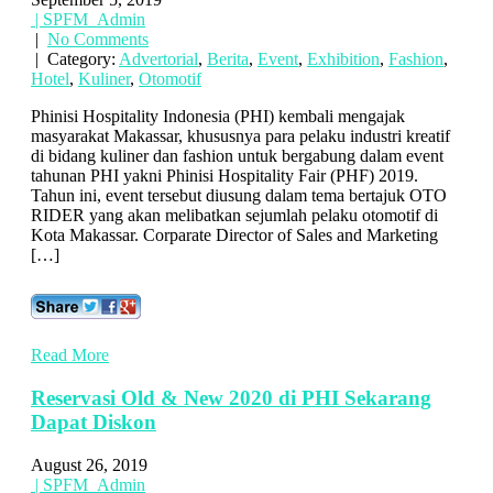
| SPFM_Admin
|
No Comments
| Category:
Advertorial
,
Berita
,
Event
,
Exhibition
,
Fashion
,
Hotel
,
Kuliner
,
Otomotif
Phinisi Hospitality Indonesia (PHI) kembali mengajak
masyarakat Makassar, khususnya para pelaku industri kreatif
di bidang kuliner dan fashion untuk bergabung dalam event
tahunan PHI yakni Phinisi Hospitality Fair (PHF) 2019.
Tahun ini, event tersebut diusung dalam tema bertajuk OTO
RIDER yang akan melibatkan sejumlah pelaku otomotif di
Kota Makassar. Corparate Director of Sales and Marketing
[…]
Read More
Reservasi Old & New 2020 di PHI Sekarang
Dapat Diskon
August 26, 2019
| SPFM_Admin