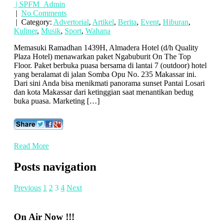
| SPFM_Admin
|
No Comments
| Category:
Advertorial
,
Artikel
,
Berita
,
Event
,
Hiburan
,
Kuliner
,
Musik
,
Sport
,
Wahana
Memasuki Ramadhan 1439H, Almadera Hotel (d/h Quality
Plaza Hotel) menawarkan paket Ngabuburit On The Top
Floor. Paket berbuka puasa bersama di lantai 7 (outdoor) hotel
yang beralamat di jalan Somba Opu No. 235 Makassar ini.
Dari sini Anda bisa menikmati panorama sunset Pantai Losari
dan kota Makassar dari ketinggian saat menantikan bedug
buka puasa. Marketing […]
Read More
Posts navigation
Previous
1
2
3
4
Next
On Air Now !!!