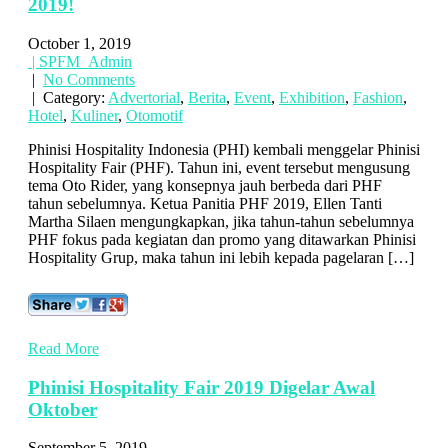
2019!
October 1, 2019
| SPFM_Admin
|
No Comments
| Category:
Advertorial
,
Berita
,
Event
,
Exhibition
,
Fashion
,
Hotel
,
Kuliner
,
Otomotif
Phinisi Hospitality Indonesia (PHI) kembali menggelar Phinisi
Hospitality Fair (PHF). Tahun ini, event tersebut mengusung
tema Oto Rider, yang konsepnya jauh berbeda dari PHF
tahun sebelumnya. Ketua Panitia PHF 2019, Ellen Tanti
Martha Silaen mengungkapkan, jika tahun-tahun sebelumnya
PHF fokus pada kegiatan dan promo yang ditawarkan Phinisi
Hospitality Grup, maka tahun ini lebih kepada pagelaran […]
Read More
Phinisi Hospitality Fair 2019 Digelar Awal
Oktober
September 5, 2019