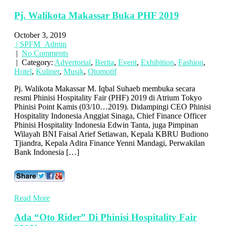
Pj. Walikota Makassar Buka PHF 2019
October 3, 2019
| SPFM_Admin
|
No Comments
| Category:
Advertorial
,
Berita
,
Event
,
Exhibition
,
Fashion
,
Hotel
,
Kuliner
,
Musik
,
Otomotif
Pj. Walikota Makassar M. Iqbal Suhaeb membuka secara
resmi Phinisi Hospitality Fair (PHF) 2019 di Atrium Tokyo
Phinisi Point Kamis (03/10…2019). Didampingi CEO Phinisi
Hospitality Indonesia Anggiat Sinaga, Chief Finance Officer
Phinisi Hospitality Indonesia Edwin Tanta, juga Pimpinan
Wilayah BNI Faisal Arief Setiawan, Kepala KBRU Budiono
Tjiandra, Kepala Adira Finance Yenni Mandagi, Perwakilan
Bank Indonesia […]
Read More
Ada “Oto Rider” Di Phinisi Hospitality Fair