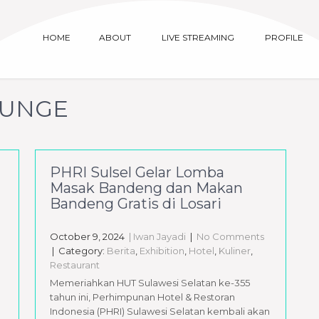
HOME
ABOUT
LIVE STREAMING
PROFILE
OUNGE
PHRI Sulsel Gelar Lomba
Masak Bandeng dan Makan
Bandeng Gratis di Losari
|
October 9, 2024
| Iwan Jayadi
|
No Comments
| Category:
Berita
,
Exhibition
,
Hotel
,
Kuliner
,
Restaurant
Memeriahkan HUT Sulawesi Selatan ke-355
tahun ini, Perhimpunan Hotel & Restoran
Indonesia (PHRI) Sulawesi Selatan kembali akan