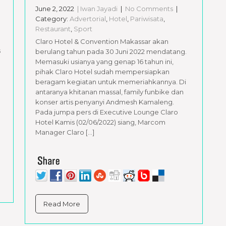
June 2, 2022
| Iwan Jayadi
|
No Comments
|
Category:
Advertorial
,
Hotel
,
Pariwisata
,
Restaurant
,
Sport
Claro Hotel & Convention Makassar akan
s
berulang tahun pada 30 Juni 2022 mendatang.
Memasuki usianya yang genap 16 tahun ini,
pihak Claro Hotel sudah mempersiapkan
beragam kegiatan untuk memeriahkannya. Di
antaranya khitanan massal, family funbike dan
konser artis penyanyi Andmesh Kamaleng.
Pada jumpa pers di Executive Lounge Claro
Hotel Kamis (02/06/2022) siang, Marcom
Manager Claro […]
Read More