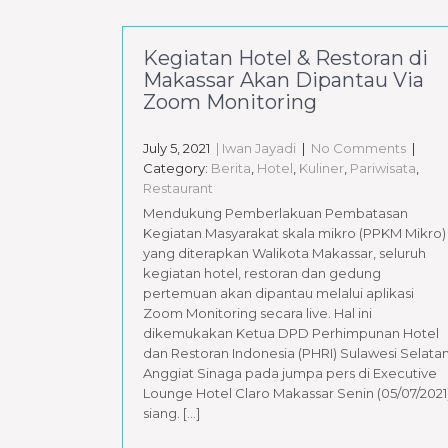
Kegiatan Hotel & Restoran di
Makassar Akan Dipantau Via
Zoom Monitoring
July 5, 2021
| Iwan Jayadi
|
No Comments
|
Category:
Berita
,
Hotel
,
Kuliner
,
Pariwisata
,
Restaurant
Mendukung Pemberlakuan Pembatasan
Kegiatan Masyarakat skala mikro (PPKM Mikro)
yang diterapkan Walikota Makassar, seluruh
kegiatan hotel, restoran dan gedung
pertemuan akan dipantau melalui aplikasi
Zoom Monitoring secara live. Hal ini
dikemukakan Ketua DPD Perhimpunan Hotel
dan Restoran Indonesia (PHRI) Sulawesi Selata
Anggiat Sinaga pada jumpa pers di Executive
Lounge Hotel Claro Makassar Senin (05/07/2021
siang. […]